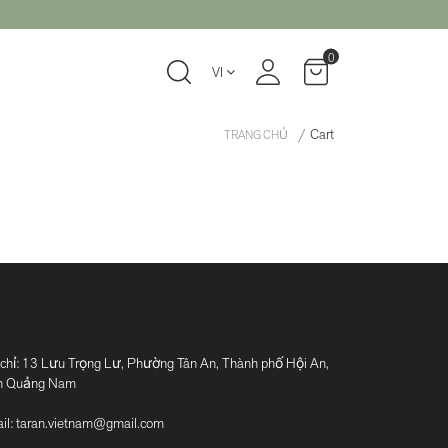
0
VI
Cart
TRANG CHỦ
 chỉ: 13 Lưu Trọng Lư, Phường Tân An, Thành phố Hội An,
h Quảng Nam
il:
taran.vietnam@gmail.com