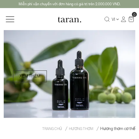
Miễn phí vận chuyển với đơn hàng có giá trị trên 2.000.000 VND.
0
VI
XEM THÊM
Hương thơm cơ thể
TRANG CHỦ
HƯƠNG THƠM