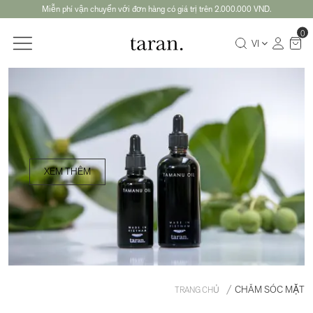
Miễn phí vận chuyển với đơn hàng có giá trị trên 2.000.000 VND.
0
VI
XEM THÊM
CHĂM SÓC MẶT
TRANG CHỦ