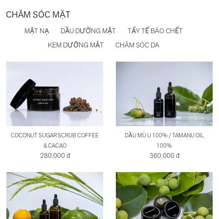
CHĂM SÓC MẶT
MẶT NẠ
DẦU DƯỠNG MẶT
TẨY TẾ BÀO CHẾT
KEM DƯỠNG MẮT
CHĂM SÓC DA
COCONUT SUGAR SCRUB COFFEE
DẦU MÙ U 100% / TAMANU OIL
& CACAO
100%
280.000 đ
360.000 đ