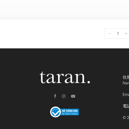
−
+
住所:
Nam
Ema
電
© 2