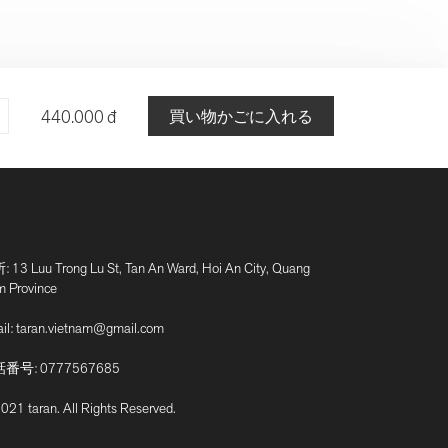
440.000 đ
買い物かごに入れる
 13 Luu Trong Lu St, Tan An Ward, Hoi An City, Quang
 Province
il:
taran.vietnam@gmail.com
話番号:
0777567685
021 taran. All Rights Reserved.