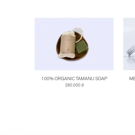
100% ORGANIC TAMANU SOAP
ME
280.000 đ