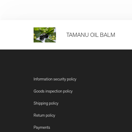
TAMANU OIL BALM
Information security policy
Goods inspection policy
Shipping policy
Return policy
Payments