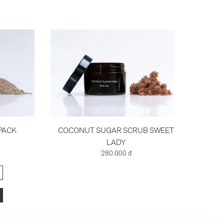
PACK
COCONUT SUGAR SCRUB SWEET
C
LADY
280.000 đ