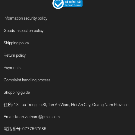
Information security policy
Goods inspection policy
Shipping policy
Return policy
Payments
Complaint handling process
Shopping guide
住所: 13 Luu Trong Lu St, Tan An Ward, Hoi An City, Quang Nam Province
Email:
taran.vietnam@gmail.com
電話番号:
0777567685